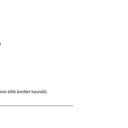
n
en több kreditet használ).