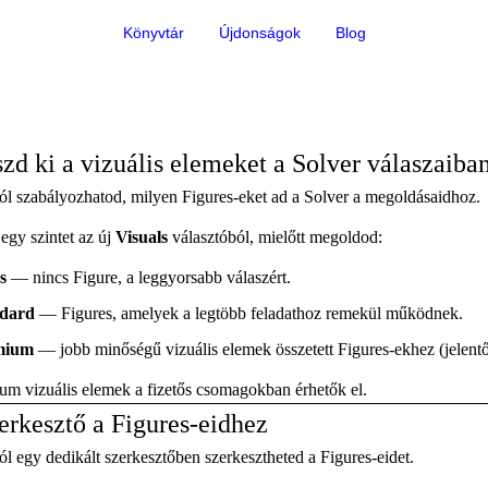
Könyvtár
Újdonságok
Blog
zd ki a vizuális elemeket a Solver válaszaiba
ól szabályozhatod, milyen Figures-eket ad a Solver a megoldásaidhoz.
egy szintet az új
Visuals
választóból, mielőtt megoldod:
s
— nincs Figure, a leggyorsabb válaszért.
dard
— Figures, amelyek a legtöbb feladathoz remekül működnek.
mium
— jobb minőségű vizuális elemek összetett Figures-ekhez (jelentős
um vizuális elemek a fizetős csomagokban érhetők el.
erkesztő a Figures-eidhez
l egy dedikált szerkesztőben szerkesztheted a Figures-eidet.