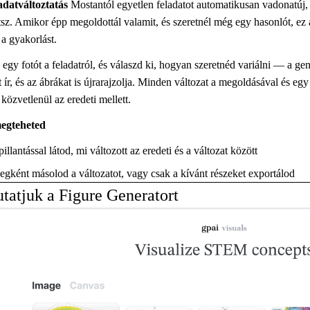
ladatváltoztatás
Mostantól egyetlen feladatot automatikusan vadonatúj, 
tsz. Amikor épp megoldottál valamit, és szeretnél még egy hasonlót, e
 a gyakorlást.
l egy fotót a feladatról, és válaszd ki, hogyan szeretnéd variálni — a ge
t ír, és az ábrákat is újrarajzolja. Minden változat a megoldásával és egy
 közvetlenül az eredeti mellett.
megteheted
illantással látod, mi változott az eredeti és a változat között
egként másolod a változatot, vagy csak a kívánt részeket exportálod
atjuk a Figure Generatort