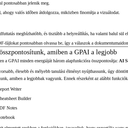
al pontosabban jelenik meg.
, ahogy valós időben átdolgozza, miközben finomítja a vizuálodat.
futtatás megbízhatóbb, és tisztább a helyreállítás, ha valami balul sül el
F-fájlokat pontosabban olvassa be, így a válaszok a dokumentumaidon
összpontosítunk, amiben a GPAI a legjobb
en a GPAI minden energiáját három alapfunkcióra összpontosítja:
AI S
orsabb, élesebb és mélyebb tanulási élményt nyújthassunk, úgy döntött
lunk, amiben a legjobbak vagyunk. Ennek részeként az alábbi funkciók
eport Writer
heatsheet Builder
DF Notes
otebook
t elmentett ezekben a funkciókban, javasoljuk, hogy exportálja vagy men