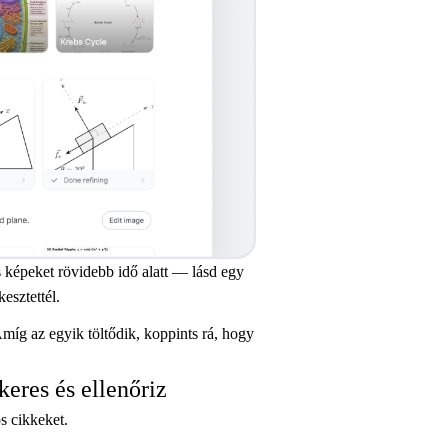
képeket rövidebb idő alatt — lásd egy
esztettél.
íg az egyik töltődik, koppints rá, hogy
eres és ellenőriz
s cikkeket.