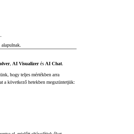
.
 alapulnak.
olver
,
AI Visualizer
és
AI Chat
.
ünk, hogy teljes mértékben arra
at a következő hetekben megszüntetjük:
tse el, mielőtt eltávolítjuk őket.