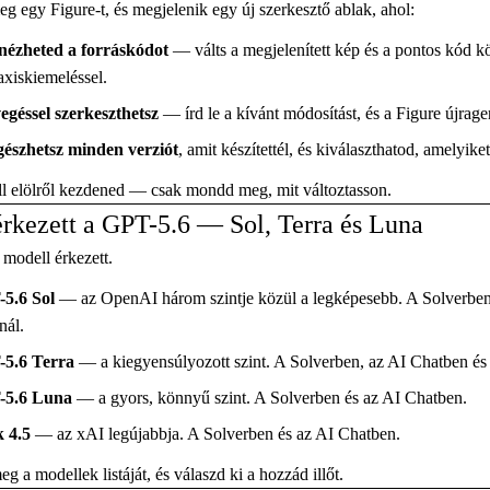
g egy Figure-t, és megjelenik egy új szerkesztő ablak, ahol:
ézheted a forráskódot
— válts a megjelenített kép és a pontos kód kö
axiskiemeléssel.
egéssel szerkeszthetsz
— írd le a kívánt módosítást, és a Figure újrag
észhetsz minden verziót
, amit készítettél, és kiválaszthatod, amelyike
l elölről kezdened — csak mondd meg, mit változtasson.
rkezett a GPT-5.6 — Sol, Terra és Luna
modell érkezett.
5.6 Sol
— az OpenAI három szintje közül a legképesebb. A Solverben,
nál.
5.6 Terra
— a kiegyensúlyozott szint. A Solverben, az AI Chatben és a
-5.6 Luna
— a gyors, könnyű szint. A Solverben és az AI Chatben.
 4.5
— az xAI legújabbja. A Solverben és az AI Chatben.
g a modellek listáját, és válaszd ki a hozzád illőt.