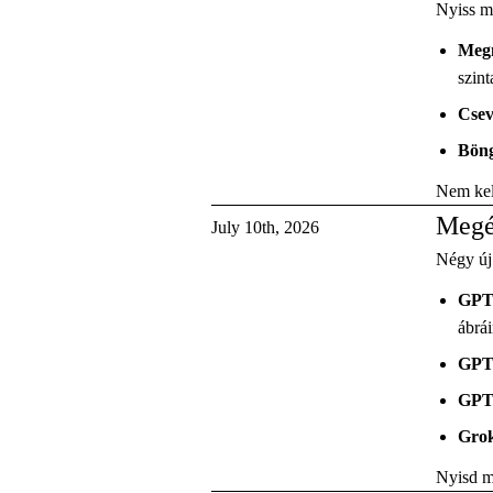
Nyiss me
Megn
szint
Csev
Böng
Nem kel
Megé
July 10th, 2026
Négy új 
GPT-
ábrái
GPT-
GPT
Grok
Nyisd me