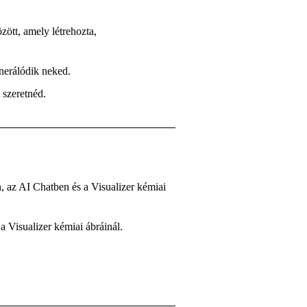
zött, amely létrehozta,
enerálódik neked.
t szeretnéd.
 az AI Chatben és a Visualizer kémiai
 Visualizer kémiai ábráinál.