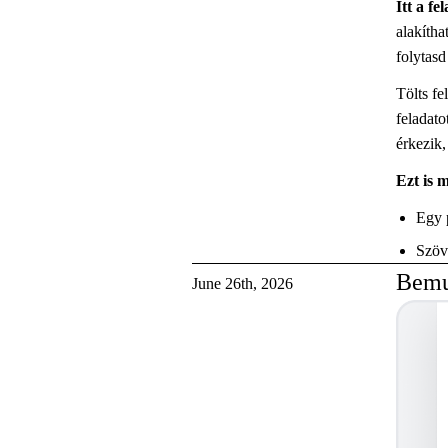
Itt a fe
alakítha
folytasd
Tölts fe
feladato
érkezik,
Ezt is 
Egy p
Szöv
Bemut
June 26th, 2026