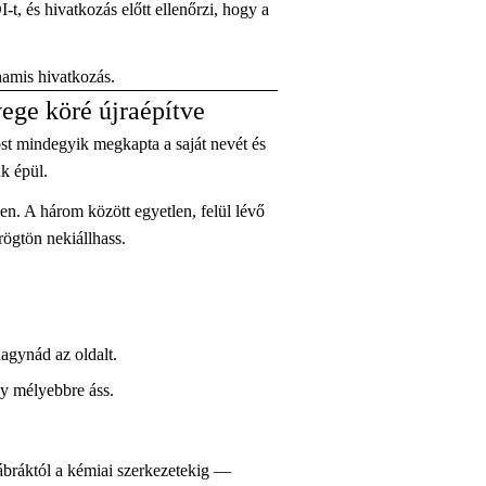
, és hivatkozás előtt ellenőrzi, hogy a
hamis hivatkozás.
yege köré újraépítve
t mindegyik megkapta a saját nevét és
k épül.
n. A három között egyetlen, felül lévő
rögtön nekiállhass.
hagynád az oldalt.
gy mélyebbre áss.
ábráktól a kémiai szerkezetekig —