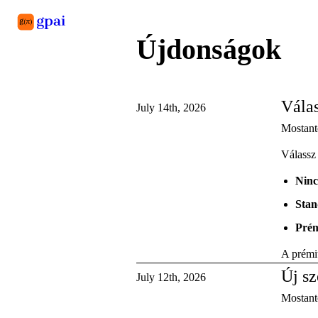
Újdonságok
Library
What's new
Blog
Válas
July 14th, 2026
Mostant
Válassz 
Ninc
Stan
Pré
A prémi
Új sz
July 12th, 2026
Mostantó