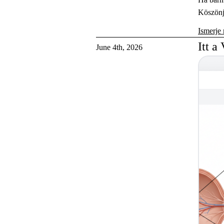
Köszönjü
Ismerje
Itt a
June 4th, 2026