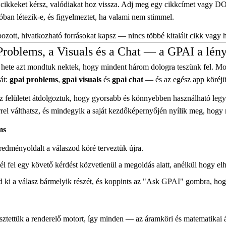
ikkeket kérsz, valódiakat hoz vissza. Adj meg egy cikkcímet vagy DOI-t
óban létezik-e, és figyelmeztet, ha valami nem stimmel.
zott, hivatkozható forrásokat kapsz — nincs többé kitalált cikk vagy 
 Problems, a Visuals és a Chat — a GPAI a lén
hete azt mondtuk nektek, hogy mindent három dologra teszünk fel. Mos
sát:
gpai problems
,
gpai visuals
és
gpai chat
— és az egész app köréjü
 felületet átdolgoztuk, hogy gyorsabb és könnyebben használható legye
rel válthatsz, és mindegyik a saját kezdőképernyőjén nyílik meg, hogy 
ms
redményoldalt a válaszod köré terveztük újra.
l fel egy követő kérdést közvetlenül a megoldás alatt, anélkül hogy el
ld ki a válasz bármelyik részét, és koppints az "Ask GPAI" gombra, ho
esztettük a renderelő motort, így minden — az áramköri és matematikai 