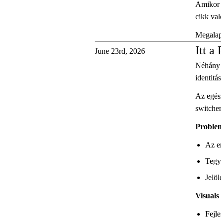
Amikor c
cikk val
Megalapo
Itt a
June 23rd, 2026
Néhány 
identitá
Az egész
switcher
Proble
Az e
Tegyé
Jelö
Visuals
Fejl