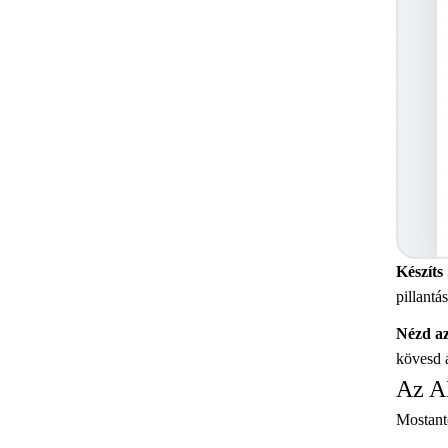
Készíts
pillantá
Nézd a
kövesd a
Az AI
Mostant